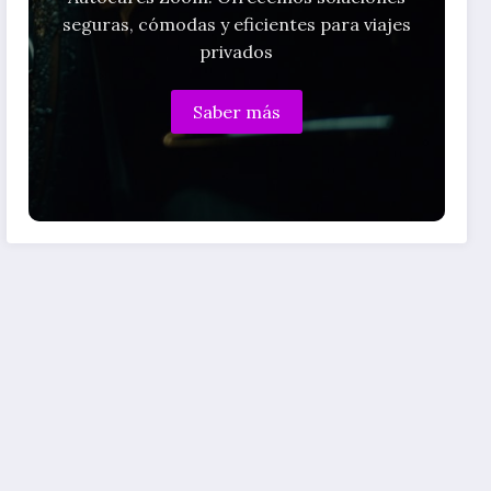
seguras, cómodas y eficientes para viajes
privados
Saber más