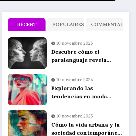
RÉCENT
POPULAIRES
COMMENTAIRE
10 novembre 2025
Descubre cómo el
paralenguaje revela
emociones auténticas en
la comunicación no
10 novembre 2025
verbal
Explorando las
tendencias en moda
actual: una guía de
compras en línea
10 novembre 2025
Cómo la vida urbana y la
sociedad contemporánea