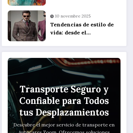
influyen en nuestras
relaciones personales: el
10 novembre 2025
impacto de cambiar de
Tendencias de estilo de
ciudad por motivos
vida: desde el
profesionales
magnetismo personal
hasta la moda masculina
Transporte Seguro y
Confiable para Todos
tus Desplazamientos
Descubre el mejor servicio de transporte en
Autocares Zoom. Ofrecemos soluciones