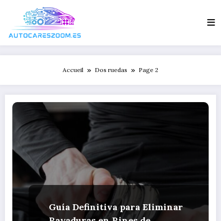
Aller
au
contenu
Accueil
Dos ruedas
Page 2
Guía Definitiva para Eliminar
Rayaduras en Rines de