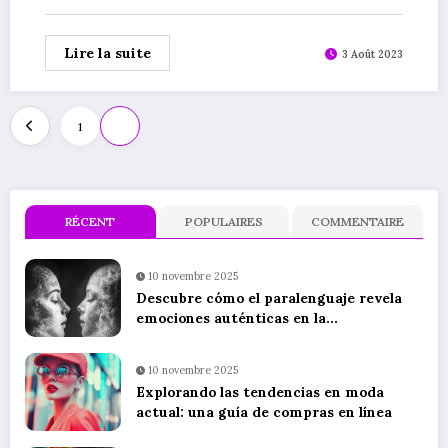
Lire la suite
3 Août 2023
Pagination
1
2
des
publications
RÉCENT
POPULAIRES
COMMENTAIRE
10 novembre 2025
Descubre cómo el paralenguaje revela
emociones auténticas en la
comunicación no verbal
10 novembre 2025
Explorando las tendencias en moda
actual: una guía de compras en línea